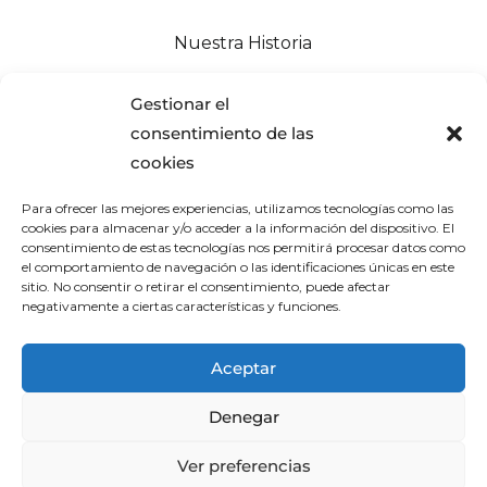
Nuestra Historia
Familias de Producto
Gestionar el
consentimiento de las
Educación
cookies
Blog
Para ofrecer las mejores experiencias, utilizamos tecnologías como las
cookies para almacenar y/o acceder a la información del dispositivo. El
consentimiento de estas tecnologías nos permitirá procesar datos como
Productos profesionales de lujo
el comportamiento de navegación o las identificaciones únicas en este
sitio. No consentir o retirar el consentimiento, puede afectar
a tu alcance
negativamente a ciertas características y funciones.
Aceptar
©Copyright 2024 Paul Mitchell
|
Aviso
Legal
|
Política de Privacidad
|
Política de
Denegar
Cookies
Ver preferencias