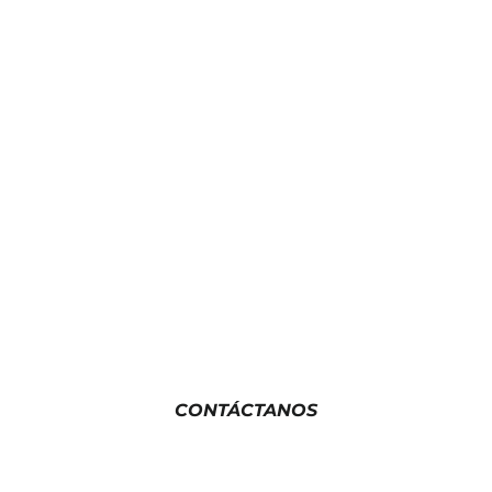
¿TE AYUDAMOS?
¿Quieres formar parte de Paul Mitchell
España? Escríbenos sin compromiso.
CONTÁCTANOS