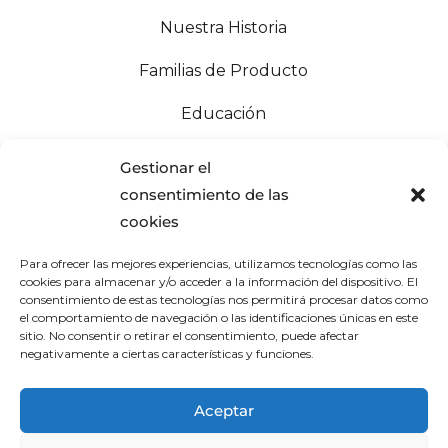
Nuestra Historia
Familias de Producto
Educación
Blog
Gestionar el
consentimiento de las
cookies
Para ofrecer las mejores experiencias, utilizamos tecnologías como las
cookies para almacenar y/o acceder a la información del dispositivo. El
consentimiento de estas tecnologías nos permitirá procesar datos como
Productos profesionales de lujo
el comportamiento de navegación o las identificaciones únicas en este
sitio. No consentir o retirar el consentimiento, puede afectar
a tu alcance
negativamente a ciertas características y funciones.
Aceptar
©Copyright 2024 Paul Mitchell
|
Aviso