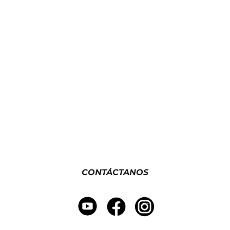
¿TE AYUDAMOS?
¿Quieres formar parte de Paul Mitchell
España? Escríbenos sin compromiso.
CONTÁCTANOS