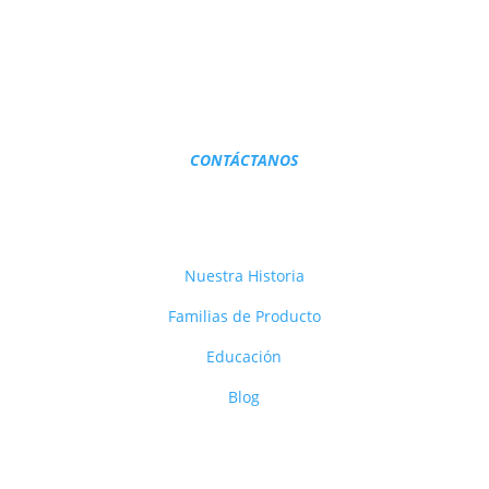
¿TE AYUDAMOS?
¿Quieres formar parte de Paul Mitchell España?
Escríbenos sin compromiso.
CONTÁCTANOS
Nuestra Historia
Familias de Producto
Educación
Blog
Productos profesionales de lujo